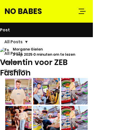
NO BABES
Post
All Posts
Morgane Gielen
All Posts
3 sep 2025
0 minuten om te lezen
Valentin voor ZEB
Klanten
Fashion
New Faces