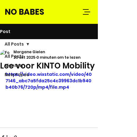
NO BABES
Post
All Posts
Morgane Gielen
All Posts
20 okt 2025
0 minuten om te lezen
Lee voor KINTO Mobility
Klanten
https://video.wixstatic.com/video/40
New Faces
7146_abc7a5fda25c4c39963dc1b940
b40b76/720p/mp4/file.mp4