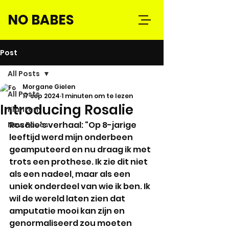
NO BABES
Post
All Posts
Morgane Gielen
All Posts
17 sep 2024
1 minuten om te lezen
Introducing Rosalie
Klanten
Rosalie's verhaal: “Op 8-jarige 
New Faces
leeftijd werd mijn onderbeen 
geamputeerd en nu draag ik met 
trots een prothese. Ik zie dit niet 
als een nadeel, maar als een 
uniek onderdeel van wie ik ben. Ik 
wil de wereld laten zien dat 
amputatie mooi kan zijn en 
genormaliseerd zou moeten 