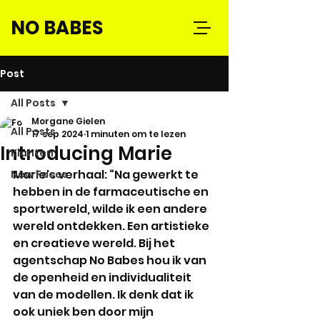
NO BABES
Post
All Posts
Morgane Gielen
All Posts
17 sep 2024
1 minuten om te lezen
Introducing Marie
Klanten
Marie's verhaal: “Na gewerkt te 
New Faces
hebben in de farmaceutische en 
sportwereld, wilde ik een andere 
wereld ontdekken. Een artistieke 
en creatieve wereld. Bij het 
agentschap No Babes hou ik van 
de openheid en individualiteit 
van de modellen. Ik denk dat ik 
ook uniek ben door mijn 