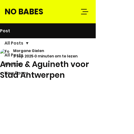
NO BABES
Post
All Posts
Morgane Gielen
All Posts
3 sep 2025
0 minuten om te lezen
Annie & Aguineth voor
Klanten
Stad Antwerpen
New Faces