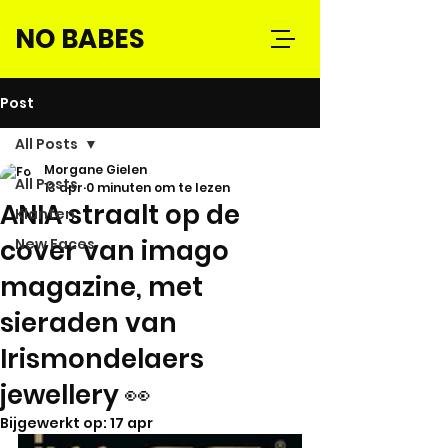
NO BABES
Post
All Posts
Morgane Gielen
All Posts
13 apr
0 minuten om te lezen
ANIA straalt op de
Klanten
cover van imago
New Faces
magazine, met
sieraden van
Irismondelaers
jewellery 👀
Bijgewerkt op:
17 apr