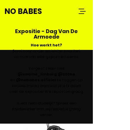
NO BABES
Expositie - Dag Van De
Armoede
Hoe werkt het?
Scrol naar onder en luister naar het
verhaal van elke geportretteerde.
Vergeet zeker niet
@saamo_limburg
@z33be
en
@nobabes.official
te taggen op
sociale media wanneer je iets deelt
over de expositie! We reposten graag.
Is iets niets duidelijk? Spreek een
medewerker aan, wij helpen je graag
verder.